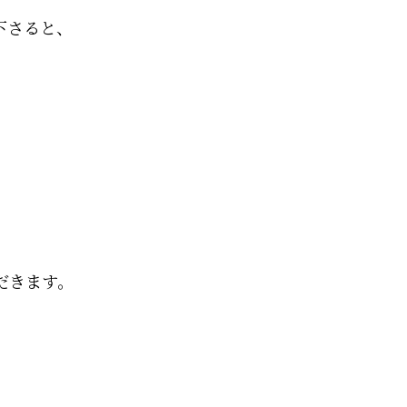
さると、
。
だきます。