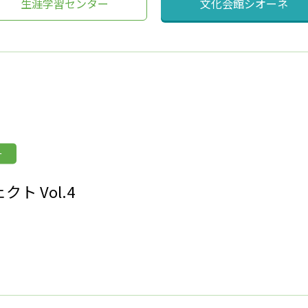
生涯学習センター
文化会館シオーネ
ー
ト Vol.4