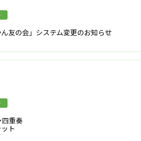
ー
かん友の会」システム変更のお知らせ
ー
ン四重奏
テット